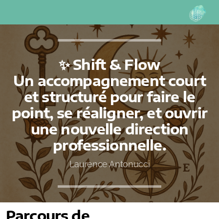
✨ Shift & Flow
Un accompagnement court
Thérapie psychocorporelle
et structuré pour faire le
Thérapie de couple
point, se réaligner, et ouvrir
une nouvelle direction
Hypnose Ericksonienne
professionnelle.
Sexothérapie
Laurence Antonucci
Parcours de