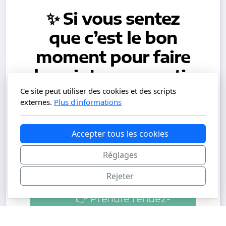
✨ Si vous sentez
que c’est le bon
moment pour faire
le point, pour sortir
du flou…
Ce site peut utiliser des cookies et des scripts
externes.
Plus d'informations
Je serai là pour vous accompagner
dans ce passage, avec douceur,
Accepter tous les cookies
structure et respect.
Pas à pas, à votre rythme, en toute
Réglages
simplicité.
Rejeter
👉 Prendre rendez-
vous pour un appel