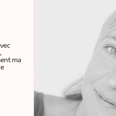
avec
,
ment ma
le