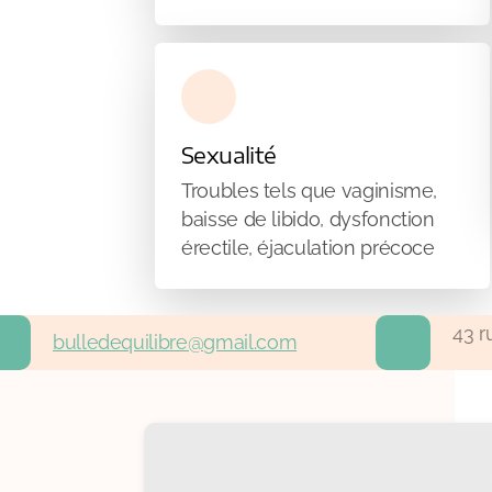
Sexualité
Troubles tels que vaginisme,
baisse de libido, dysfonction
érectile, éjaculation précoce
43 r
bulledequilibre@gmail.com