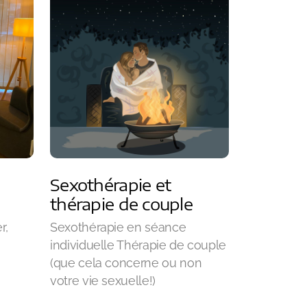
Sexothérapie et
thérapie de couple
r,
Sexothérapie en séance
individuelle Thérapie de couple
(que cela concerne ou non
votre vie sexuelle!)